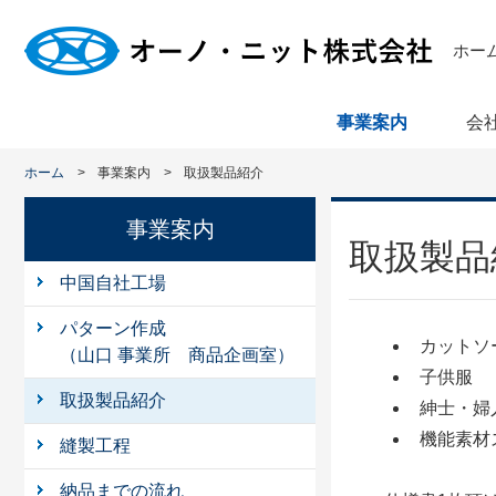
ホー
事業案内
会
ホーム
事業案内
取扱製品紹介
事業案内
取扱製品
中国自社工場
パターン作成
カットソ
（山口 事業所 商品企画室）
子供服
取扱製品紹介
紳士・婦
機能素材
縫製工程
納品までの流れ