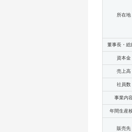
所在地
董事長・総
資本金
売上高
社員数
事業内
年間生産
販売先